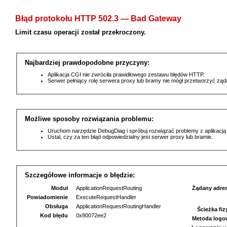
Błąd protokołu HTTP 502.3 — Bad Gateway
Limit czasu operacji został przekroczony.
Najbardziej prawdopodobne przyczyny:
Aplikacja CGI nie zwróciła prawidłowego zestawu błędów HTTP.
Serwer pełniący rolę serwera proxy lub bramy nie mógł przetworzyć żą
Możliwe sposoby rozwiązania problemu:
Uruchom narzędzie DebugDiag i spróbuj rozwiązać problemy z aplikacją
Ustal, czy za ten błąd odpowiedzialny jest serwer proxy lub bramie.
Szczegółowe informacje o błędzie:
Moduł
ApplicationRequestRouting
Żądany adre
Powiadomienie
ExecuteRequestHandler
Obsługa
ApplicationRequestRoutingHandler
Ścieżka fi
Kod błędu
0x80072ee2
Metoda logo