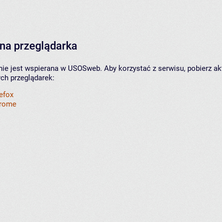
na przeglądarka
nie jest wspierana w USOSweb. Aby korzystać z serwisu, pobierz ak
ych przeglądarek:
refox
hrome