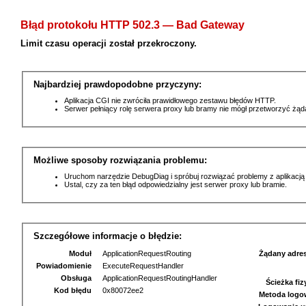
Błąd protokołu HTTP 502.3 — Bad Gateway
Limit czasu operacji został przekroczony.
Najbardziej prawdopodobne przyczyny:
Aplikacja CGI nie zwróciła prawidłowego zestawu błędów HTTP.
Serwer pełniący rolę serwera proxy lub bramy nie mógł przetworzyć żą
Możliwe sposoby rozwiązania problemu:
Uruchom narzędzie DebugDiag i spróbuj rozwiązać problemy z aplikacją
Ustal, czy za ten błąd odpowiedzialny jest serwer proxy lub bramie.
Szczegółowe informacje o błędzie:
Moduł
ApplicationRequestRouting
Żądany adre
Powiadomienie
ExecuteRequestHandler
Obsługa
ApplicationRequestRoutingHandler
Ścieżka fi
Kod błędu
0x80072ee2
Metoda logo