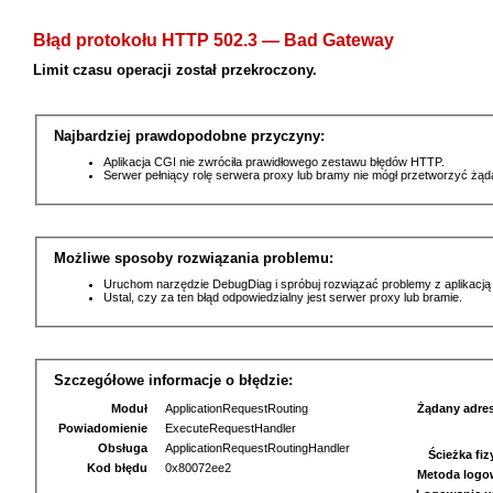
Błąd protokołu HTTP 502.3 — Bad Gateway
Limit czasu operacji został przekroczony.
Najbardziej prawdopodobne przyczyny:
Aplikacja CGI nie zwróciła prawidłowego zestawu błędów HTTP.
Serwer pełniący rolę serwera proxy lub bramy nie mógł przetworzyć żą
Możliwe sposoby rozwiązania problemu:
Uruchom narzędzie DebugDiag i spróbuj rozwiązać problemy z aplikacją
Ustal, czy za ten błąd odpowiedzialny jest serwer proxy lub bramie.
Szczegółowe informacje o błędzie:
Moduł
ApplicationRequestRouting
Żądany adre
Powiadomienie
ExecuteRequestHandler
Obsługa
ApplicationRequestRoutingHandler
Ścieżka fi
Kod błędu
0x80072ee2
Metoda logo