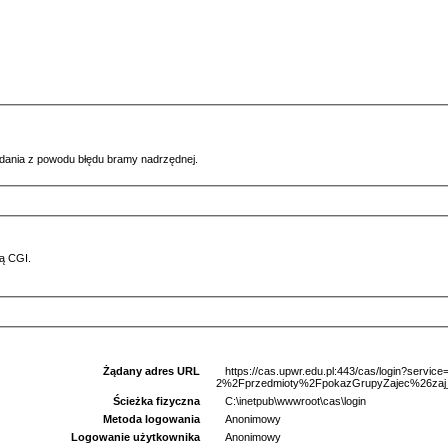
ądania z powodu błędu bramy nadrzędnej.
ą CGI.
Żądany adres URL
https://cas.upwr.edu.pl:443/cas/login?serv
2%2Fprzedmioty%2FpokazGrupyZajec%26zaj_
Ścieżka fizyczna
C:\inetpub\wwwroot\cas\login
Metoda logowania
Anonimowy
Logowanie użytkownika
Anonimowy