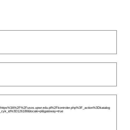
ice=https%3A%2F%2Fusos.upwr.edu.pl%2Fkontroler.php%3F_action%3Dkatalog
cyk_id%3D126188&locale=pl&gateway=true