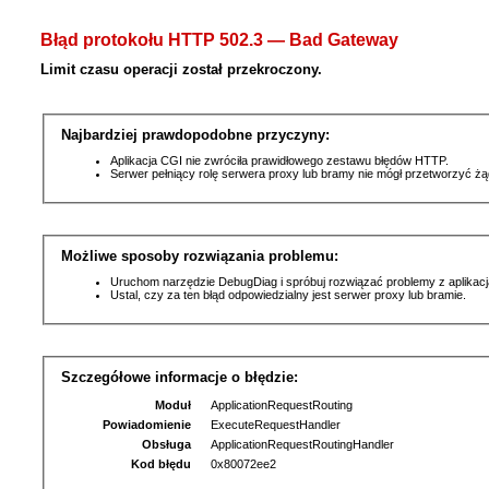
Błąd protokołu HTTP 502.3 — Bad Gateway
Limit czasu operacji został przekroczony.
Najbardziej prawdopodobne przyczyny:
Aplikacja CGI nie zwróciła prawidłowego zestawu błędów HTTP.
Serwer pełniący rolę serwera proxy lub bramy nie mógł przetworzyć ż
Możliwe sposoby rozwiązania problemu:
Uruchom narzędzie DebugDiag i spróbuj rozwiązać problemy z aplikacj
Ustal, czy za ten błąd odpowiedzialny jest serwer proxy lub bramie.
Szczegółowe informacje o błędzie:
Moduł
ApplicationRequestRouting
Powiadomienie
ExecuteRequestHandler
Obsługa
ApplicationRequestRoutingHandler
Kod błędu
0x80072ee2