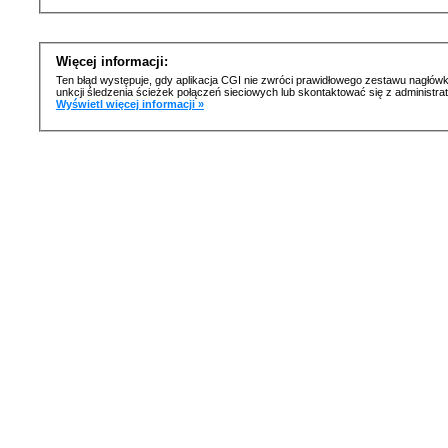
Więcej informacji:
Ten błąd występuje, gdy aplikacja CGI nie zwróci prawidłowego zestawu nagłówk
unkcji śledzenia ścieżek połączeń sieciowych lub skontaktować się z administr
Wyświetl więcej informacji »