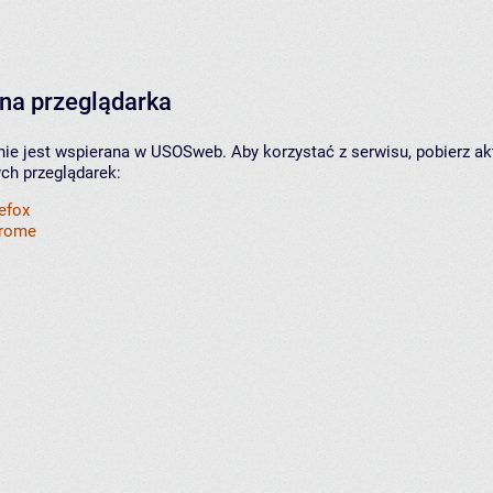
na przeglądarka
nie jest wspierana w USOSweb. Aby korzystać z serwisu, pobierz ak
ych przeglądarek:
refox
hrome