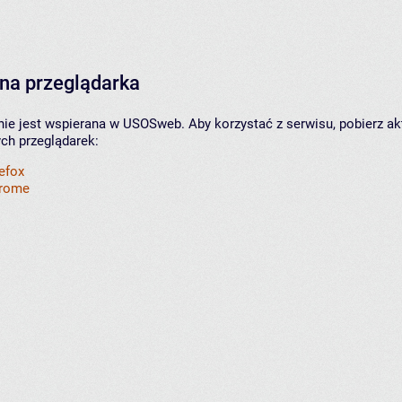
na przeglądarka
nie jest wspierana w USOSweb. Aby korzystać z serwisu, pobierz ak
ych przeglądarek:
refox
hrome