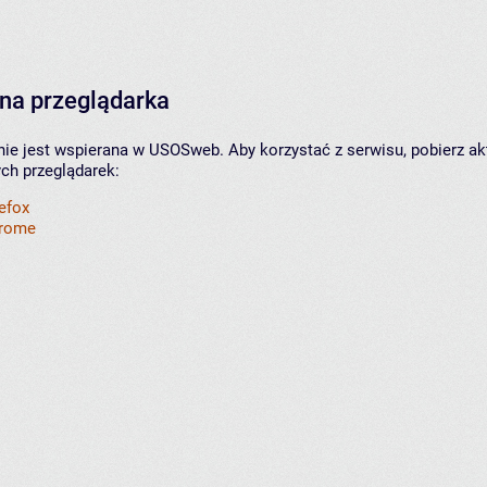
na przeglądarka
nie jest wspierana w USOSweb. Aby korzystać z serwisu, pobierz ak
ych przeglądarek:
refox
hrome