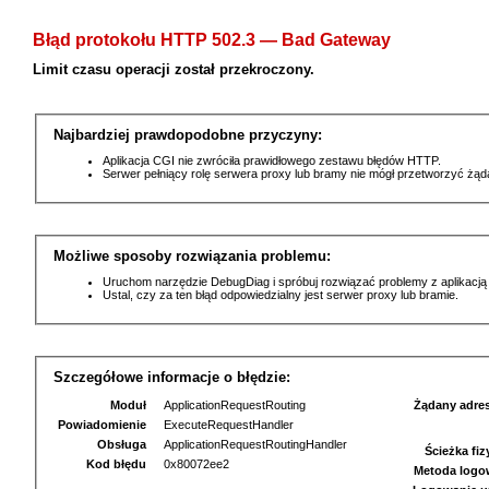
Błąd protokołu HTTP 502.3 — Bad Gateway
Limit czasu operacji został przekroczony.
Najbardziej prawdopodobne przyczyny:
Aplikacja CGI nie zwróciła prawidłowego zestawu błędów HTTP.
Serwer pełniący rolę serwera proxy lub bramy nie mógł przetworzyć żą
Możliwe sposoby rozwiązania problemu:
Uruchom narzędzie DebugDiag i spróbuj rozwiązać problemy z aplikacją
Ustal, czy za ten błąd odpowiedzialny jest serwer proxy lub bramie.
Szczegółowe informacje o błędzie:
Moduł
ApplicationRequestRouting
Żądany adre
Powiadomienie
ExecuteRequestHandler
Obsługa
ApplicationRequestRoutingHandler
Ścieżka fi
Kod błędu
0x80072ee2
Metoda logo