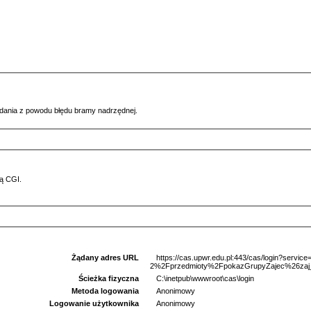
ądania z powodu błędu bramy nadrzędnej.
ą CGI.
Żądany adres URL
https://cas.upwr.edu.pl:443/cas/login?serv
2%2Fprzedmioty%2FpokazGrupyZajec%26zaj_
Ścieżka fizyczna
C:\inetpub\wwwroot\cas\login
Metoda logowania
Anonimowy
Logowanie użytkownika
Anonimowy