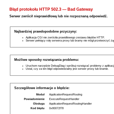
Błąd protokołu HTTP 502.3 — Bad Gateway
Serwer zwrócił nieprawidłową lub nie rozpoznaną odpowiedź.
Najbardziej prawdopodobne przyczyny:
Aplikacja CGI nie zwróciła prawidłowego zestawu błędów HTTP.
Serwer pełniący rolę serwera proxy lub bramy nie mógł przetworzyć ż
Możliwe sposoby rozwiązania problemu:
Uruchom narzędzie DebugDiag i spróbuj rozwiązać problemy z aplikacj
Ustal, czy za ten błąd odpowiedzialny jest serwer proxy lub bramie.
Szczegółowe informacje o błędzie:
Moduł
ApplicationRequestRouting
Powiadomienie
ExecuteRequestHandler
Obsługa
ApplicationRequestRoutingHandler
Kod błędu
0x80072f78