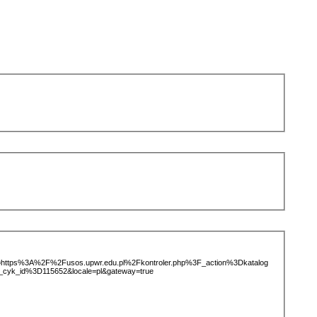
ice=https%3A%2F%2Fusos.upwr.edu.pl%2Fkontroler.php%3F_action%3Dkatalog
cyk_id%3D115652&locale=pl&gateway=true