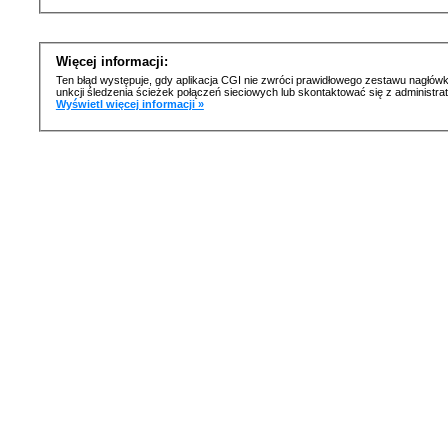
Więcej informacji:
Ten błąd występuje, gdy aplikacja CGI nie zwróci prawidłowego zestawu nagłówk
unkcji śledzenia ścieżek połączeń sieciowych lub skontaktować się z administr
Wyświetl więcej informacji »