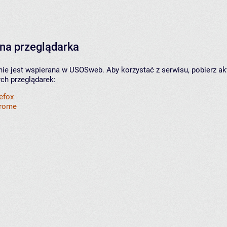
na przeglądarka
nie jest wspierana w USOSweb. Aby korzystać z serwisu, pobierz ak
ych przeglądarek:
refox
hrome