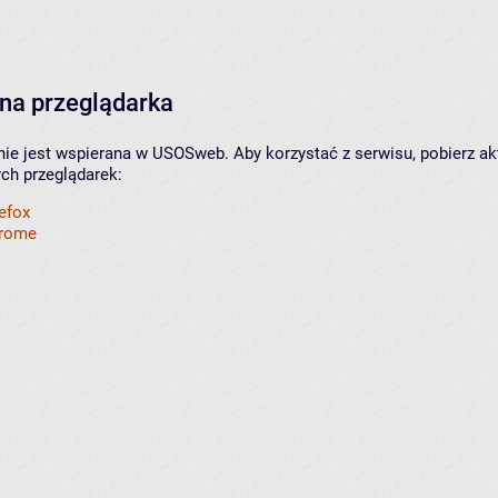
na przeglądarka
nie jest wspierana w USOSweb. Aby korzystać z serwisu, pobierz ak
ych przeglądarek:
refox
hrome