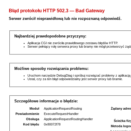
Błąd protokołu HTTP 502.3 — Bad Gateway
Serwer zwrócił nieprawidłową lub nie rozpoznaną odpowiedź.
Najbardziej prawdopodobne przyczyny:
Aplikacja CGI nie zwróciła prawidłowego zestawu błędów HTTP.
Serwer pełniący rolę serwera proxy lub bramy nie mógł przetworzyć żą
Możliwe sposoby rozwiązania problemu:
Uruchom narzędzie DebugDiag i spróbuj rozwiązać problemy z aplikacją
Ustal, czy za ten błąd odpowiedzialny jest serwer proxy lub bramie.
Szczegółowe informacje o błędzie:
Moduł
ApplicationRequestRouting
Żądany adre
Powiadomienie
ExecuteRequestHandler
Obsługa
ApplicationRequestRoutingHandler
Ścieżka fi
Kod błędu
0x80072f78
Metoda logo