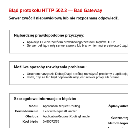
Błąd protokołu HTTP 502.3 — Bad Gateway
Serwer zwrócił nieprawidłową lub nie rozpoznaną odpowiedź.
Najbardziej prawdopodobne przyczyny:
Aplikacja CGI nie zwróciła prawidłowego zestawu błędów HTTP.
Serwer pełniący rolę serwera proxy lub bramy nie mógł przetworzyć żą
Możliwe sposoby rozwiązania problemu:
Uruchom narzędzie DebugDiag i spróbuj rozwiązać problemy z aplikacją
Ustal, czy za ten błąd odpowiedzialny jest serwer proxy lub bramie.
Szczegółowe informacje o błędzie:
Moduł
ApplicationRequestRouting
Żądany adre
Powiadomienie
ExecuteRequestHandler
Obsługa
ApplicationRequestRoutingHandler
Ścieżka fi
Kod błędu
0x80072f78
Metoda logo