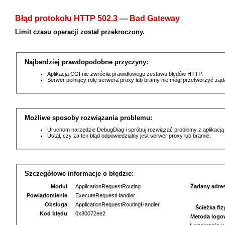
Błąd protokołu HTTP 502.3 — Bad Gateway
Limit czasu operacji został przekroczony.
Najbardziej prawdopodobne przyczyny:
Aplikacja CGI nie zwróciła prawidłowego zestawu błędów HTTP.
Serwer pełniący rolę serwera proxy lub bramy nie mógł przetworzyć żą
Możliwe sposoby rozwiązania problemu:
Uruchom narzędzie DebugDiag i spróbuj rozwiązać problemy z aplikacją
Ustal, czy za ten błąd odpowiedzialny jest serwer proxy lub bramie.
Szczegółowe informacje o błędzie:
Moduł
ApplicationRequestRouting
Żądany adre
Powiadomienie
ExecuteRequestHandler
Obsługa
ApplicationRequestRoutingHandler
Ścieżka fi
Kod błędu
0x80072ee2
Metoda logo