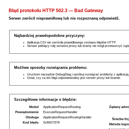
Błąd protokołu HTTP 502.3 — Bad Gateway
Serwer zwrócił nieprawidłową lub nie rozpoznaną odpowiedź.
Najbardziej prawdopodobne przyczyny:
Aplikacja CGI nie zwróciła prawidłowego zestawu błędów HTTP.
Serwer pełniący rolę serwera proxy lub bramy nie mógł przetworzyć żą
Możliwe sposoby rozwiązania problemu:
Uruchom narzędzie DebugDiag i spróbuj rozwiązać problemy z aplikacją
Ustal, czy za ten błąd odpowiedzialny jest serwer proxy lub bramie.
Szczegółowe informacje o błędzie:
Moduł
ApplicationRequestRouting
Żądany adre
Powiadomienie
ExecuteRequestHandler
Obsługa
ApplicationRequestRoutingHandler
Ścieżka fi
Kod błędu
0x80072f78
Metoda logo