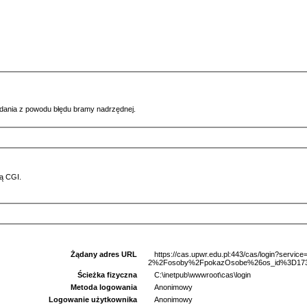
ądania z powodu błędu bramy nadrzędnej.
ą CGI.
Żądany adres URL
https://cas.upwr.edu.pl:443/cas/login?serv
2%2Fosoby%2FpokazOsobe%26os_id%3D17391
Ścieżka fizyczna
C:\inetpub\wwwroot\cas\login
Metoda logowania
Anonimowy
Logowanie użytkownika
Anonimowy