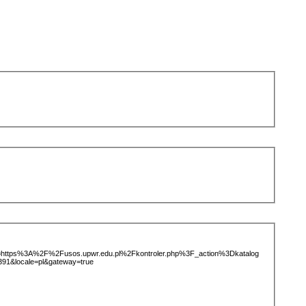
ice=https%3A%2F%2Fusos.upwr.edu.pl%2Fkontroler.php%3F_action%3Dkatalog
&locale=pl&gateway=true