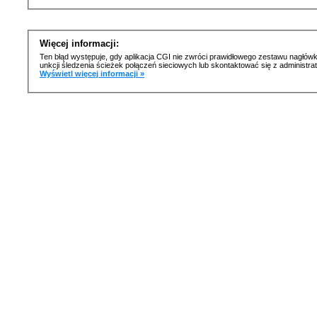
Więcej informacji:
Ten błąd występuje, gdy aplikacja CGI nie zwróci prawidłowego zestawu nagłówk
unkcji śledzenia ścieżek połączeń sieciowych lub skontaktować się z administr
Wyświetl więcej informacji »