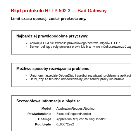
Błąd protokołu HTTP 502.3 — Bad Gateway
Limit czasu operacji został przekroczony.
Najbardziej prawdopodobne przyczyny:
Aplikacja CGI nie zwróciła prawidłowego zestawu błędów HTTP.
Serwer pełniący rolę serwera proxy lub bramy nie mógł przetworzyć ż
Możliwe sposoby rozwiązania problemu:
Uruchom narzędzie DebugDiag i spróbuj rozwiązać problemy z aplikacj
Ustal, czy za ten błąd odpowiedzialny jest serwer proxy lub bramie.
Szczegółowe informacje o błędzie:
Moduł
ApplicationRequestRouting
Powiadomienie
ExecuteRequestHandler
Obsługa
ApplicationRequestRoutingHandler
Kod błędu
0x80072ee2