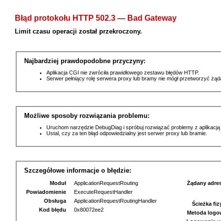
Błąd protokołu HTTP 502.3 — Bad Gateway
Limit czasu operacji został przekroczony.
Najbardziej prawdopodobne przyczyny:
Aplikacja CGI nie zwróciła prawidłowego zestawu błędów HTTP.
Serwer pełniący rolę serwera proxy lub bramy nie mógł przetworzyć żą
Możliwe sposoby rozwiązania problemu:
Uruchom narzędzie DebugDiag i spróbuj rozwiązać problemy z aplikacją
Ustal, czy za ten błąd odpowiedzialny jest serwer proxy lub bramie.
Szczegółowe informacje o błędzie:
Moduł
ApplicationRequestRouting
Żądany adre
Powiadomienie
ExecuteRequestHandler
Obsługa
ApplicationRequestRoutingHandler
Ścieżka fi
Kod błędu
0x80072ee2
Metoda logo