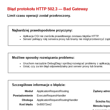
Błąd protokołu HTTP 502.3 — Bad Gateway
Limit czasu operacji został przekroczony.
Najbardziej prawdopodobne przyczyny:
Aplikacja CGI nie zwróciła prawidłowego zestawu błędów HTTP.
Serwer pełniący rolę serwera proxy lub bramy nie mógł przetworzyć żą
Możliwe sposoby rozwiązania problemu:
Uruchom narzędzie DebugDiag i spróbuj rozwiązać problemy z aplikacją
Ustal, czy za ten błąd odpowiedzialny jest serwer proxy lub bramie.
Szczegółowe informacje o błędzie:
Moduł
ApplicationRequestRouting
Żądany adre
Powiadomienie
ExecuteRequestHandler
Obsługa
ApplicationRequestRoutingHandler
Ścieżka fi
Kod błędu
0x80072ee2
Metoda logo