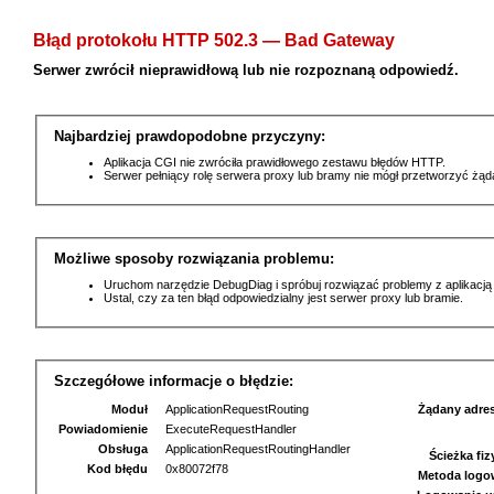
Błąd protokołu HTTP 502.3 — Bad Gateway
Serwer zwrócił nieprawidłową lub nie rozpoznaną odpowiedź.
Najbardziej prawdopodobne przyczyny:
Aplikacja CGI nie zwróciła prawidłowego zestawu błędów HTTP.
Serwer pełniący rolę serwera proxy lub bramy nie mógł przetworzyć żą
Możliwe sposoby rozwiązania problemu:
Uruchom narzędzie DebugDiag i spróbuj rozwiązać problemy z aplikacją
Ustal, czy za ten błąd odpowiedzialny jest serwer proxy lub bramie.
Szczegółowe informacje o błędzie:
Moduł
ApplicationRequestRouting
Żądany adre
Powiadomienie
ExecuteRequestHandler
Obsługa
ApplicationRequestRoutingHandler
Ścieżka fi
Kod błędu
0x80072f78
Metoda logo