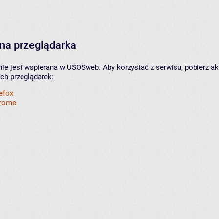
na przeglądarka
nie jest wspierana w USOSweb. Aby korzystać z serwisu, pobierz ak
ych przeglądarek:
refox
hrome