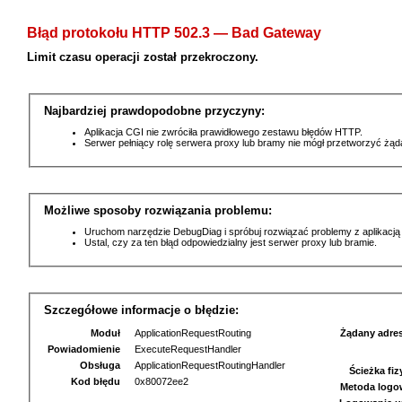
Błąd protokołu HTTP 502.3 — Bad Gateway
Limit czasu operacji został przekroczony.
Najbardziej prawdopodobne przyczyny:
Aplikacja CGI nie zwróciła prawidłowego zestawu błędów HTTP.
Serwer pełniący rolę serwera proxy lub bramy nie mógł przetworzyć żą
Możliwe sposoby rozwiązania problemu:
Uruchom narzędzie DebugDiag i spróbuj rozwiązać problemy z aplikacją
Ustal, czy za ten błąd odpowiedzialny jest serwer proxy lub bramie.
Szczegółowe informacje o błędzie:
Moduł
ApplicationRequestRouting
Żądany adre
Powiadomienie
ExecuteRequestHandler
Obsługa
ApplicationRequestRoutingHandler
Ścieżka fi
Kod błędu
0x80072ee2
Metoda logo