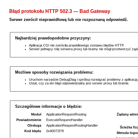
Błąd protokołu HTTP 502.3 — Bad Gateway
Serwer zwrócił nieprawidłową lub nie rozpoznaną odpowiedź.
Najbardziej prawdopodobne przyczyny:
Aplikacja CGI nie zwróciła prawidłowego zestawu błędów HTTP.
Serwer pełniący rolę serwera proxy lub bramy nie mógł przetworzyć żą
Możliwe sposoby rozwiązania problemu:
Uruchom narzędzie DebugDiag i spróbuj rozwiązać problemy z aplikacją
Ustal, czy za ten błąd odpowiedzialny jest serwer proxy lub bramie.
Szczegółowe informacje o błędzie:
Moduł
ApplicationRequestRouting
Żądany adre
Powiadomienie
ExecuteRequestHandler
Obsługa
ApplicationRequestRoutingHandler
Ścieżka fi
Kod błędu
0x80072f78
Metoda logo