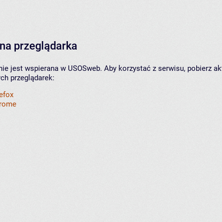
na przeglądarka
nie jest wspierana w USOSweb. Aby korzystać z serwisu, pobierz ak
ych przeglądarek:
refox
hrome