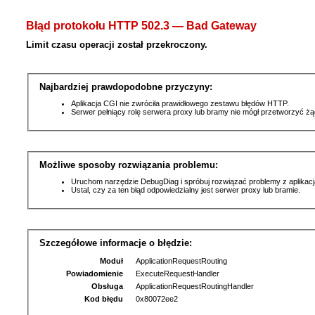
Błąd protokołu HTTP 502.3 — Bad Gateway
Limit czasu operacji został przekroczony.
Najbardziej prawdopodobne przyczyny:
Aplikacja CGI nie zwróciła prawidłowego zestawu błędów HTTP.
Serwer pełniący rolę serwera proxy lub bramy nie mógł przetworzyć ż
Możliwe sposoby rozwiązania problemu:
Uruchom narzędzie DebugDiag i spróbuj rozwiązać problemy z aplikacj
Ustal, czy za ten błąd odpowiedzialny jest serwer proxy lub bramie.
Szczegółowe informacje o błędzie:
Moduł
ApplicationRequestRouting
Powiadomienie
ExecuteRequestHandler
Obsługa
ApplicationRequestRoutingHandler
Kod błędu
0x80072ee2