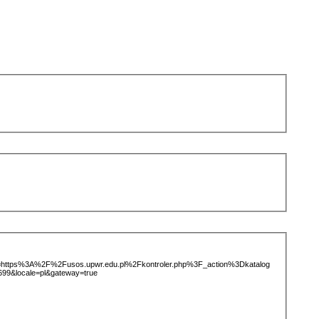
ice=https%3A%2F%2Fusos.upwr.edu.pl%2Fkontroler.php%3F_action%3Dkatalog
&locale=pl&gateway=true