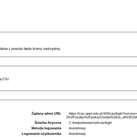
ądania z powodu błędu bramy nadrzędnej.
ą CGI.
Żądany adres URL
https://cas.upwr.edu.pl:443/cas/login?serv
2%2Fosoby%2FpokazOsobe%26os_id%3D16699
Ścieżka fizyczna
C:\inetpub\wwwroot\cas\login
Metoda logowania
Anonimowy
Logowanie użytkownika
Anonimowy