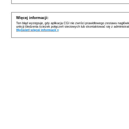
Więcej informacji:
Ten błąd występuje, gdy aplikacja CGI nie zwróci prawidłowego zestawu nagłówk
unkcji śledzenia ścieżek połączeń sieciowych lub skontaktować się z administr
Wyświetl więcej informacji »