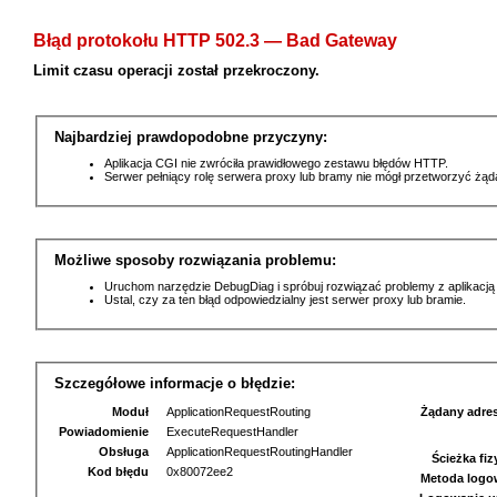
Błąd protokołu HTTP 502.3 — Bad Gateway
Limit czasu operacji został przekroczony.
Najbardziej prawdopodobne przyczyny:
Aplikacja CGI nie zwróciła prawidłowego zestawu błędów HTTP.
Serwer pełniący rolę serwera proxy lub bramy nie mógł przetworzyć żą
Możliwe sposoby rozwiązania problemu:
Uruchom narzędzie DebugDiag i spróbuj rozwiązać problemy z aplikacją
Ustal, czy za ten błąd odpowiedzialny jest serwer proxy lub bramie.
Szczegółowe informacje o błędzie:
Moduł
ApplicationRequestRouting
Żądany adre
Powiadomienie
ExecuteRequestHandler
Obsługa
ApplicationRequestRoutingHandler
Ścieżka fi
Kod błędu
0x80072ee2
Metoda logo