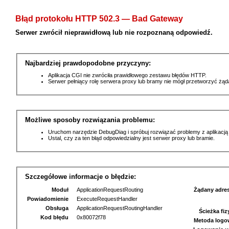
Błąd protokołu HTTP 502.3 — Bad Gateway
Serwer zwrócił nieprawidłową lub nie rozpoznaną odpowiedź.
Najbardziej prawdopodobne przyczyny:
Aplikacja CGI nie zwróciła prawidłowego zestawu błędów HTTP.
Serwer pełniący rolę serwera proxy lub bramy nie mógł przetworzyć żą
Możliwe sposoby rozwiązania problemu:
Uruchom narzędzie DebugDiag i spróbuj rozwiązać problemy z aplikacją
Ustal, czy za ten błąd odpowiedzialny jest serwer proxy lub bramie.
Szczegółowe informacje o błędzie:
Moduł
ApplicationRequestRouting
Żądany adre
Powiadomienie
ExecuteRequestHandler
Obsługa
ApplicationRequestRoutingHandler
Ścieżka fi
Kod błędu
0x80072f78
Metoda logo