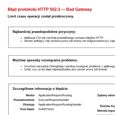
Błąd protokołu HTTP 502.3 — Bad Gateway
Limit czasu operacji został przekroczony.
Najbardziej prawdopodobne przyczyny:
Aplikacja CGI nie zwróciła prawidłowego zestawu błędów HTTP.
Serwer pełniący rolę serwera proxy lub bramy nie mógł przetworzyć żą
Możliwe sposoby rozwiązania problemu:
Uruchom narzędzie DebugDiag i spróbuj rozwiązać problemy z aplikacją
Ustal, czy za ten błąd odpowiedzialny jest serwer proxy lub bramie.
Szczegółowe informacje o błędzie:
Moduł
ApplicationRequestRouting
Żądany adre
Powiadomienie
ExecuteRequestHandler
Obsługa
ApplicationRequestRoutingHandler
Ścieżka fi
Kod błędu
0x80072ee2
Metoda logo