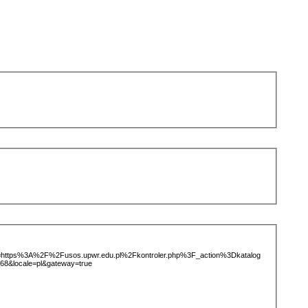
ice=https%3A%2F%2Fusos.upwr.edu.pl%2Fkontroler.php%3F_action%3Dkatalog
8&locale=pl&gateway=true