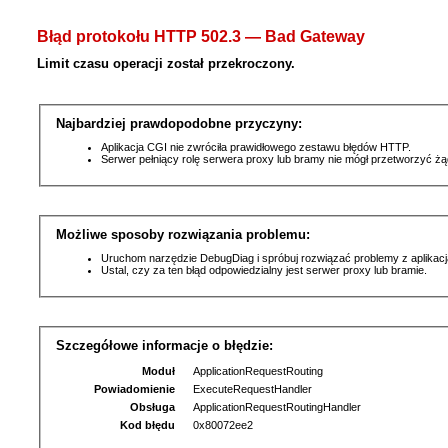
Błąd protokołu HTTP 502.3 — Bad Gateway
Limit czasu operacji został przekroczony.
Najbardziej prawdopodobne przyczyny:
Aplikacja CGI nie zwróciła prawidłowego zestawu błędów HTTP.
Serwer pełniący rolę serwera proxy lub bramy nie mógł przetworzyć ż
Możliwe sposoby rozwiązania problemu:
Uruchom narzędzie DebugDiag i spróbuj rozwiązać problemy z aplikacj
Ustal, czy za ten błąd odpowiedzialny jest serwer proxy lub bramie.
Szczegółowe informacje o błędzie:
Moduł
ApplicationRequestRouting
Powiadomienie
ExecuteRequestHandler
Obsługa
ApplicationRequestRoutingHandler
Kod błędu
0x80072ee2