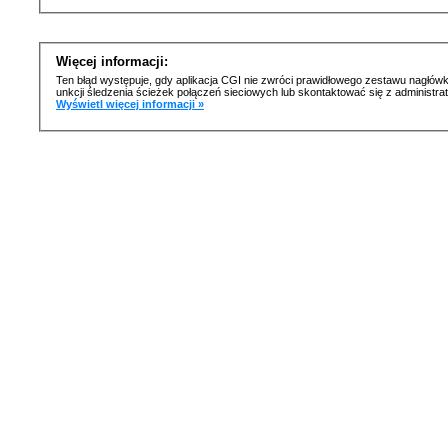
Więcej informacji:
Ten błąd występuje, gdy aplikacja CGI nie zwróci prawidłowego zestawu nagłówk
unkcji śledzenia ścieżek połączeń sieciowych lub skontaktować się z administr
Wyświetl więcej informacji »