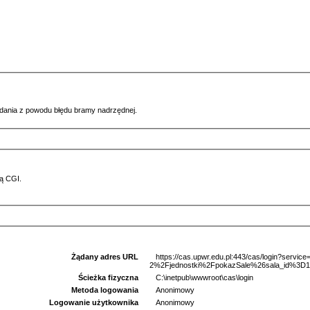
ądania z powodu błędu bramy nadrzędnej.
ą CGI.
Żądany adres URL
https://cas.upwr.edu.pl:443/cas/login?serv
2%2Fjednostki%2FpokazSale%26sala_id%3D16
Ścieżka fizyczna
C:\inetpub\wwwroot\cas\login
Metoda logowania
Anonimowy
Logowanie użytkownika
Anonimowy