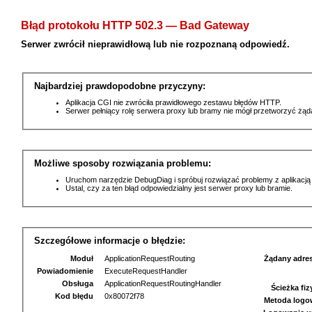
Błąd protokołu HTTP 502.3 — Bad Gateway
Serwer zwrócił nieprawidłową lub nie rozpoznaną odpowiedź.
Najbardziej prawdopodobne przyczyny:
Aplikacja CGI nie zwróciła prawidłowego zestawu błędów HTTP.
Serwer pełniący rolę serwera proxy lub bramy nie mógł przetworzyć żą
Możliwe sposoby rozwiązania problemu:
Uruchom narzędzie DebugDiag i spróbuj rozwiązać problemy z aplikacją
Ustal, czy za ten błąd odpowiedzialny jest serwer proxy lub bramie.
Szczegółowe informacje o błędzie:
Moduł
ApplicationRequestRouting
Żądany adre
Powiadomienie
ExecuteRequestHandler
Obsługa
ApplicationRequestRoutingHandler
Ścieżka fi
Kod błędu
0x80072f78
Metoda logo