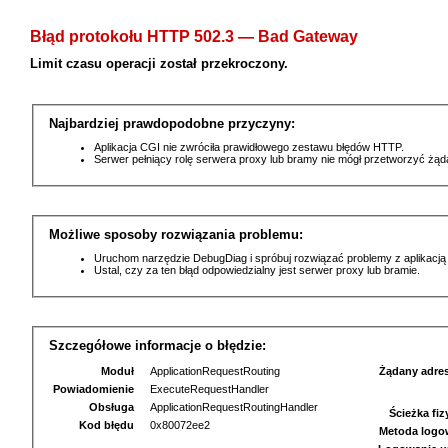
Błąd protokołu HTTP 502.3 — Bad Gateway
Limit czasu operacji został przekroczony.
Najbardziej prawdopodobne przyczyny:
Aplikacja CGI nie zwróciła prawidłowego zestawu błędów HTTP.
Serwer pełniący rolę serwera proxy lub bramy nie mógł przetworzyć żą
Możliwe sposoby rozwiązania problemu:
Uruchom narzędzie DebugDiag i spróbuj rozwiązać problemy z aplikacją
Ustal, czy za ten błąd odpowiedzialny jest serwer proxy lub bramie.
Szczegółowe informacje o błędzie:
Moduł
ApplicationRequestRouting
Żądany adre
Powiadomienie
ExecuteRequestHandler
Obsługa
ApplicationRequestRoutingHandler
Ścieżka fi
Kod błędu
0x80072ee2
Metoda logo