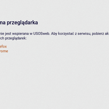
na przeglądarka
nie jest wspierana w USOSweb. Aby korzystać z serwisu, pobierz ak
ych przeglądarek:
refox
hrome