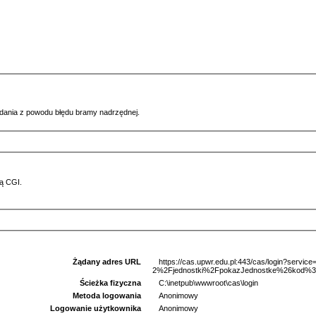
ądania z powodu błędu bramy nadrzędnej.
ą CGI.
Żądany adres URL
https://cas.upwr.edu.pl:443/cas/login?serv
2%2Fjednostki%2FpokazJednostke%26kod%3D
Ścieżka fizyczna
C:\inetpub\wwwroot\cas\login
Metoda logowania
Anonimowy
Logowanie użytkownika
Anonimowy