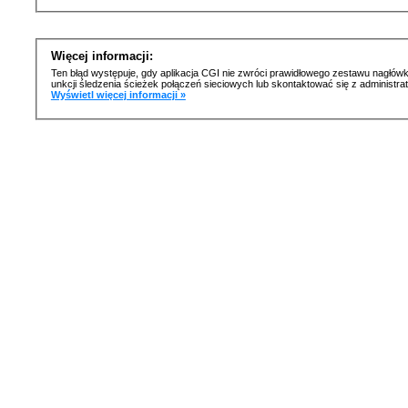
Więcej informacji:
Ten błąd występuje, gdy aplikacja CGI nie zwróci prawidłowego zestawu nagłówk
unkcji śledzenia ścieżek połączeń sieciowych lub skontaktować się z administr
Wyświetl więcej informacji »