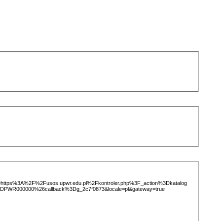
ice=https%3A%2F%2Fusos.upwr.edu.pl%2Fkontroler.php%3F_action%3Dkatalog
PWR000000%26callback%3Dg_2c7f0873&locale=pl&gateway=true