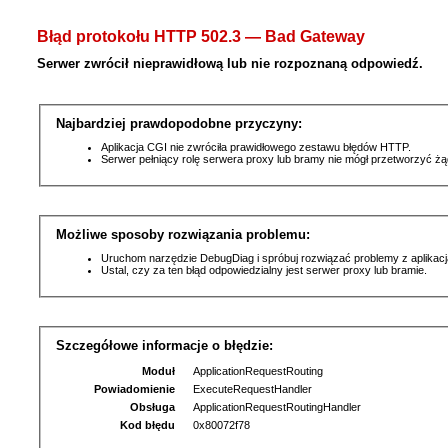
Błąd protokołu HTTP 502.3 — Bad Gateway
Serwer zwrócił nieprawidłową lub nie rozpoznaną odpowiedź.
Najbardziej prawdopodobne przyczyny:
Aplikacja CGI nie zwróciła prawidłowego zestawu błędów HTTP.
Serwer pełniący rolę serwera proxy lub bramy nie mógł przetworzyć ż
Możliwe sposoby rozwiązania problemu:
Uruchom narzędzie DebugDiag i spróbuj rozwiązać problemy z aplikacj
Ustal, czy za ten błąd odpowiedzialny jest serwer proxy lub bramie.
Szczegółowe informacje o błędzie:
Moduł
ApplicationRequestRouting
Powiadomienie
ExecuteRequestHandler
Obsługa
ApplicationRequestRoutingHandler
Kod błędu
0x80072f78