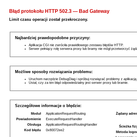
Błąd protokołu HTTP 502.3 — Bad Gateway
Limit czasu operacji został przekroczony.
Najbardziej prawdopodobne przyczyny:
Aplikacja CGI nie zwróciła prawidłowego zestawu błędów HTTP.
Serwer pełniący rolę serwera proxy lub bramy nie mógł przetworzyć żą
Możliwe sposoby rozwiązania problemu:
Uruchom narzędzie DebugDiag i spróbuj rozwiązać problemy z aplikacją
Ustal, czy za ten błąd odpowiedzialny jest serwer proxy lub bramie.
Szczegółowe informacje o błędzie:
Moduł
ApplicationRequestRouting
Żądany adre
Powiadomienie
ExecuteRequestHandler
Obsługa
ApplicationRequestRoutingHandler
Ścieżka fi
Kod błędu
0x80072ee2
Metoda logo