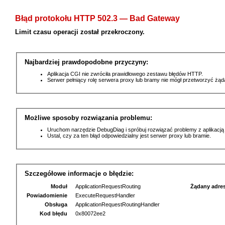
Błąd protokołu HTTP 502.3 — Bad Gateway
Limit czasu operacji został przekroczony.
Najbardziej prawdopodobne przyczyny:
Aplikacja CGI nie zwróciła prawidłowego zestawu błędów HTTP.
Serwer pełniący rolę serwera proxy lub bramy nie mógł przetworzyć żą
Możliwe sposoby rozwiązania problemu:
Uruchom narzędzie DebugDiag i spróbuj rozwiązać problemy z aplikacją
Ustal, czy za ten błąd odpowiedzialny jest serwer proxy lub bramie.
Szczegółowe informacje o błędzie:
Moduł
ApplicationRequestRouting
Żądany adre
Powiadomienie
ExecuteRequestHandler
Obsługa
ApplicationRequestRoutingHandler
Kod błędu
0x80072ee2