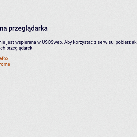
na przeglądarka
nie jest wspierana w USOSweb. Aby korzystać z serwisu, pobierz ak
ych przeglądarek:
refox
hrome