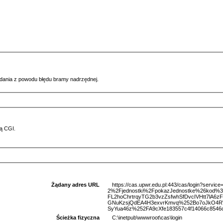
ądania z powodu błędu bramy nadrzędnej.
ą CGI.
Żądany adres URL
https://cas.upwr.edu.pl:443/cas/login?serv
2%2Fjednostki%2FpokazJednostke%26kod
FL2hoChrtrqyTG2b3vzZsfwhSfDvcIVHtt7lA6
GNuKzsjQdEA4H3exvrKmvq%252Bo7oJkO4R
SyYua46z%252FA9cXfe183557c4f14066c8546c4
Ścieżka fizyczna
C:\inetpub\wwwroot\cas\login