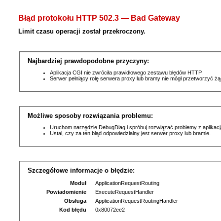
Błąd protokołu HTTP 502.3 — Bad Gateway
Limit czasu operacji został przekroczony.
Najbardziej prawdopodobne przyczyny:
Aplikacja CGI nie zwróciła prawidłowego zestawu błędów HTTP.
Serwer pełniący rolę serwera proxy lub bramy nie mógł przetworzyć ż
Możliwe sposoby rozwiązania problemu:
Uruchom narzędzie DebugDiag i spróbuj rozwiązać problemy z aplikacj
Ustal, czy za ten błąd odpowiedzialny jest serwer proxy lub bramie.
Szczegółowe informacje o błędzie:
Moduł
ApplicationRequestRouting
Powiadomienie
ExecuteRequestHandler
Obsługa
ApplicationRequestRoutingHandler
Kod błędu
0x80072ee2