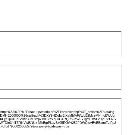
ice=https%3A%2F%2Fusos.upwr.edu.pl%2Fkontroler.php%3F_action%3Dkatalog
%3DMHE000000%26callback%3DXY9NDoIwEIXvMhfAFjAybE2MceMNmoEWUg
zFKEjjz1puXJaBclB238nExzpZVdTvYxquuGzRQi7%252FxIlgYHJWEeJjKGcFNS
WFDIn3mTZRjxVwjSNUz4ShBgtPkavBx05R0h%252FDWOlsvEVBEacoFzjPpJ
df5d798d02560b579&locale=pl&gateway=true