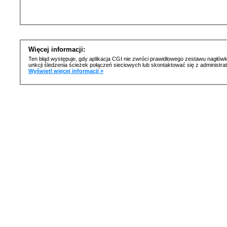
Więcej informacji:
Ten błąd występuje, gdy aplikacja CGI nie zwróci prawidłowego zestawu nagłówk
unkcji śledzenia ścieżek połączeń sieciowych lub skontaktować się z administr
Wyświetl więcej informacji »