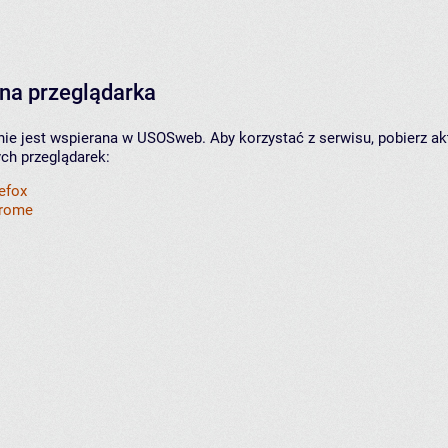
na przeglądarka
nie jest wspierana w USOSweb. Aby korzystać z serwisu, pobierz ak
ych przeglądarek:
refox
hrome