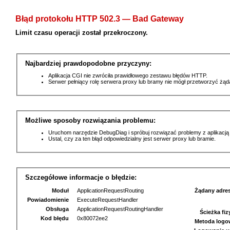
Błąd protokołu HTTP 502.3 — Bad Gateway
Limit czasu operacji został przekroczony.
Najbardziej prawdopodobne przyczyny:
Aplikacja CGI nie zwróciła prawidłowego zestawu błędów HTTP.
Serwer pełniący rolę serwera proxy lub bramy nie mógł przetworzyć żą
Możliwe sposoby rozwiązania problemu:
Uruchom narzędzie DebugDiag i spróbuj rozwiązać problemy z aplikacją
Ustal, czy za ten błąd odpowiedzialny jest serwer proxy lub bramie.
Szczegółowe informacje o błędzie:
Moduł
ApplicationRequestRouting
Żądany adre
Powiadomienie
ExecuteRequestHandler
Obsługa
ApplicationRequestRoutingHandler
Ścieżka fi
Kod błędu
0x80072ee2
Metoda logo