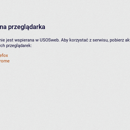
na przeglądarka
nie jest wspierana w USOSweb. Aby korzystać z serwisu, pobierz ak
ych przeglądarek:
refox
hrome