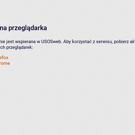
na przeglądarka
nie jest wspierana w USOSweb. Aby korzystać z serwisu, pobierz ak
ych przeglądarek:
refox
hrome