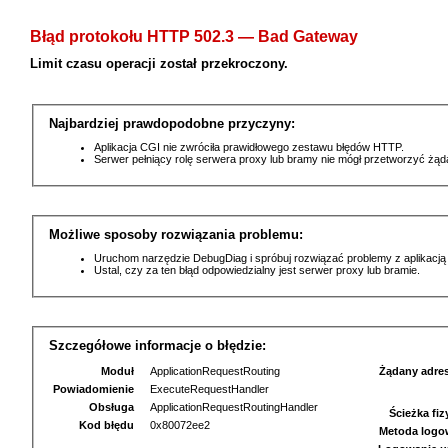
Błąd protokołu HTTP 502.3 — Bad Gateway
Limit czasu operacji został przekroczony.
Najbardziej prawdopodobne przyczyny:
Aplikacja CGI nie zwróciła prawidłowego zestawu błędów HTTP.
Serwer pełniący rolę serwera proxy lub bramy nie mógł przetworzyć żą
Możliwe sposoby rozwiązania problemu:
Uruchom narzędzie DebugDiag i spróbuj rozwiązać problemy z aplikacją
Ustal, czy za ten błąd odpowiedzialny jest serwer proxy lub bramie.
Szczegółowe informacje o błędzie:
Moduł
ApplicationRequestRouting
Żądany adre
Powiadomienie
ExecuteRequestHandler
Obsługa
ApplicationRequestRoutingHandler
Ścieżka fi
Kod błędu
0x80072ee2
Metoda logo