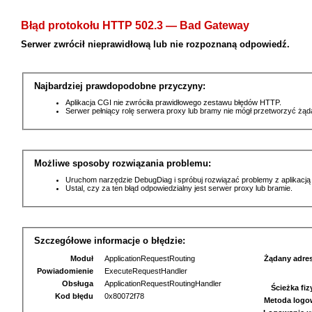
Błąd protokołu HTTP 502.3 — Bad Gateway
Serwer zwrócił nieprawidłową lub nie rozpoznaną odpowiedź.
Najbardziej prawdopodobne przyczyny:
Aplikacja CGI nie zwróciła prawidłowego zestawu błędów HTTP.
Serwer pełniący rolę serwera proxy lub bramy nie mógł przetworzyć żą
Możliwe sposoby rozwiązania problemu:
Uruchom narzędzie DebugDiag i spróbuj rozwiązać problemy z aplikacją
Ustal, czy za ten błąd odpowiedzialny jest serwer proxy lub bramie.
Szczegółowe informacje o błędzie:
Moduł
ApplicationRequestRouting
Żądany adre
Powiadomienie
ExecuteRequestHandler
Obsługa
ApplicationRequestRoutingHandler
Ścieżka fi
Kod błędu
0x80072f78
Metoda logo