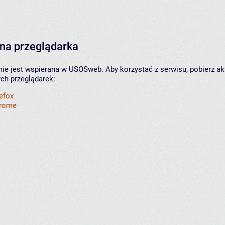
na przeglądarka
nie jest wspierana w USOSweb. Aby korzystać z serwisu, pobierz ak
ych przeglądarek:
refox
hrome