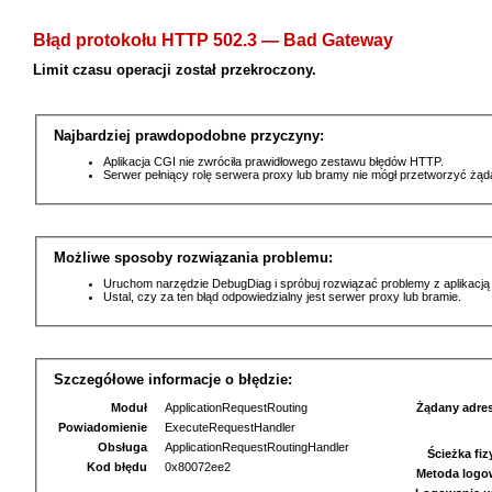
Błąd protokołu HTTP 502.3 — Bad Gateway
Limit czasu operacji został przekroczony.
Najbardziej prawdopodobne przyczyny:
Aplikacja CGI nie zwróciła prawidłowego zestawu błędów HTTP.
Serwer pełniący rolę serwera proxy lub bramy nie mógł przetworzyć żą
Możliwe sposoby rozwiązania problemu:
Uruchom narzędzie DebugDiag i spróbuj rozwiązać problemy z aplikacją
Ustal, czy za ten błąd odpowiedzialny jest serwer proxy lub bramie.
Szczegółowe informacje o błędzie:
Moduł
ApplicationRequestRouting
Żądany adre
Powiadomienie
ExecuteRequestHandler
Obsługa
ApplicationRequestRoutingHandler
Ścieżka fi
Kod błędu
0x80072ee2
Metoda logo