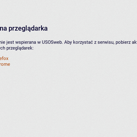
na przeglądarka
nie jest wspierana w USOSweb. Aby korzystać z serwisu, pobierz ak
ych przeglądarek:
refox
hrome