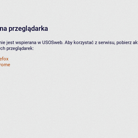
na przeglądarka
nie jest wspierana w USOSweb. Aby korzystać z serwisu, pobierz ak
ych przeglądarek:
refox
hrome