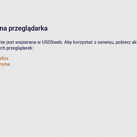
na przeglądarka
nie jest wspierana w USOSweb. Aby korzystać z serwisu, pobierz ak
ych przeglądarek:
refox
hrome