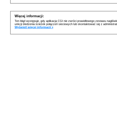
Więcej informacji:
Ten błąd występuje, gdy aplikacja CGI nie zwróci prawidłowego zestawu nagłówk
unkcji śledzenia ścieżek połączeń sieciowych lub skontaktować się z administr
Wyświetl więcej informacji »