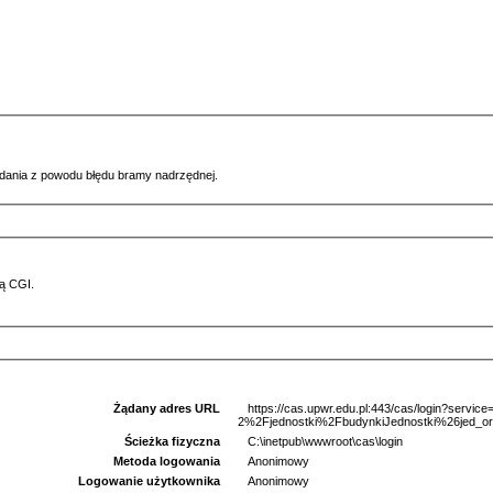
ądania z powodu błędu bramy nadrzędnej.
ą CGI.
Żądany adres URL
https://cas.upwr.edu.pl:443/cas/login?serv
2%2Fjednostki%2FbudynkiJednostki%26jed_o
Ścieżka fizyczna
C:\inetpub\wwwroot\cas\login
Metoda logowania
Anonimowy
Logowanie użytkownika
Anonimowy