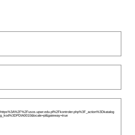
ice=https%3A%2F%2Fusos.upwr.edu.pl%2Fkontroler.php%3F_action%3Dkatalog
rg_kod%3DPDIA0010&locale=pl&gateway=true