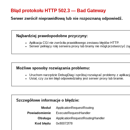
Błąd protokołu HTTP 502.3 — Bad Gateway
Serwer zwrócił nieprawidłową lub nie rozpoznaną odpowiedź.
Najbardziej prawdopodobne przyczyny:
Aplikacja CGI nie zwróciła prawidłowego zestawu błędów HTTP.
Serwer pełniący rolę serwera proxy lub bramy nie mógł przetworzyć ż
Możliwe sposoby rozwiązania problemu:
Uruchom narzędzie DebugDiag i spróbuj rozwiązać problemy z aplikacj
Ustal, czy za ten błąd odpowiedzialny jest serwer proxy lub bramie.
Szczegółowe informacje o błędzie:
Moduł
ApplicationRequestRouting
Powiadomienie
ExecuteRequestHandler
Obsługa
ApplicationRequestRoutingHandler
Kod błędu
0x80072f78