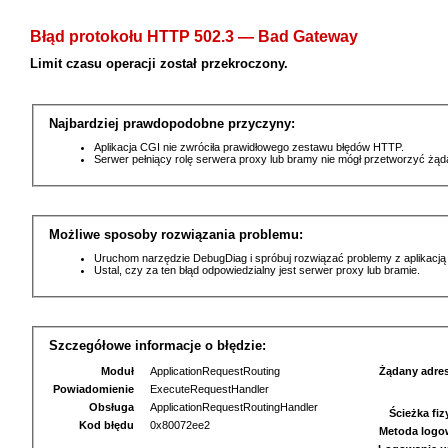
Błąd protokołu HTTP 502.3 — Bad Gateway
Limit czasu operacji został przekroczony.
Najbardziej prawdopodobne przyczyny:
Aplikacja CGI nie zwróciła prawidłowego zestawu błędów HTTP.
Serwer pełniący rolę serwera proxy lub bramy nie mógł przetworzyć żą
Możliwe sposoby rozwiązania problemu:
Uruchom narzędzie DebugDiag i spróbuj rozwiązać problemy z aplikacją
Ustal, czy za ten błąd odpowiedzialny jest serwer proxy lub bramie.
Szczegółowe informacje o błędzie:
Moduł
ApplicationRequestRouting
Żądany adre
Powiadomienie
ExecuteRequestHandler
Obsługa
ApplicationRequestRoutingHandler
Ścieżka fi
Kod błędu
0x80072ee2
Metoda logo